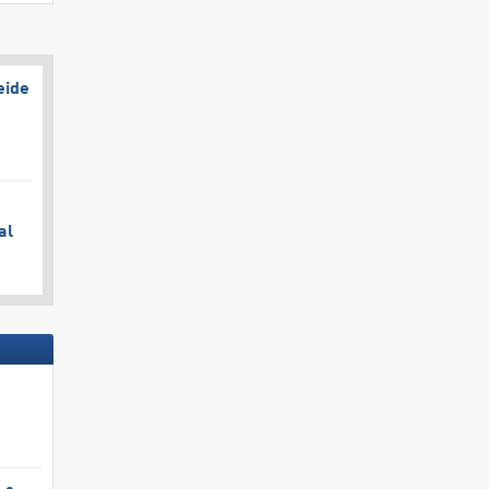
eide
al