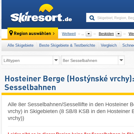
skiresort
Gebirg
Region auswählen
Weltweit
...
Beskiden
We
Alle Skigebiete
Beste Skigebiete & Testberichte
Vergleich
Schnee
Hosteiner Berge (Hostýnské vrchy):
Sesselbahnen
Alle 8er Sesselbahnen/Sessellifte in den Hosteiner 
vrchy) in Skigebieten (8 SB/8 KSB in den Hosteiner
vrchy))
Leider gibt es in dieser Region keine 8er Sesselbahnen in Ski