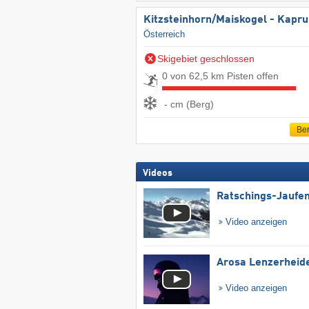
Kitzsteinhorn/​Maiskogel - Kapr
Österreich
Skigebiet geschlossen
0 von 62,5 km Pisten offen
- cm (Berg)
Ber
Videos
Ratschings-Jaufe
Video anzeigen
Arosa Lenzerheid
Video anzeigen