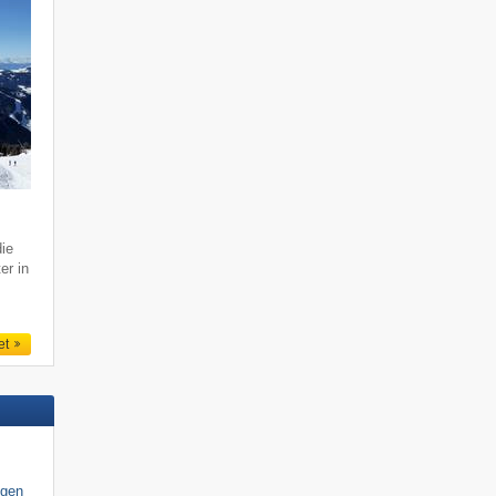
ie
er in
et
igen