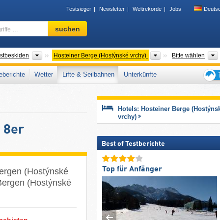
Testsieger
Newsletter
Weltrekorde
Jobs
Deuts
Skigebiet,
suchen
Region,
Begriffe
…
szüge
Gebirgszüge
Gebirgszüge
stbeskiden
Hosteiner Berge (Hostýnské vrchy)
Bitte wählen
berichte
Wetter
Lifte & Seilbahnen
Unterkünfte
Tipps
für
den
Hotels: Hosteiner Berge (Hostýns
Skiur
vrchy)
 8er
Best of Testberichte
Top für Anfänger
Bergen (Hostýnské
 Bergen (Hostýnské
gebieten.