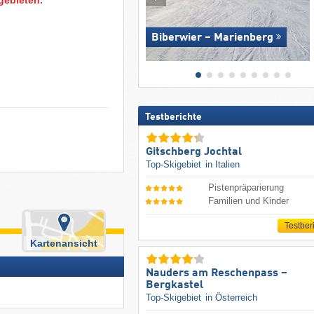
Biberwier – Marienberg
Testberichte
Gitschberg Jochtal
Top-Skigebiet
in Italien
Pistenpräparierung
Familien und Kinder
Testber
Kartenansicht
Nauders am Reschenpass –
Bergkastel
Top-Skigebiet
in Österreich