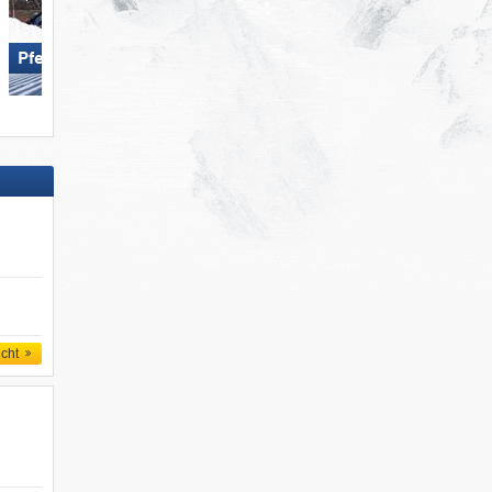
Pfelders
Monte Bondone
icht