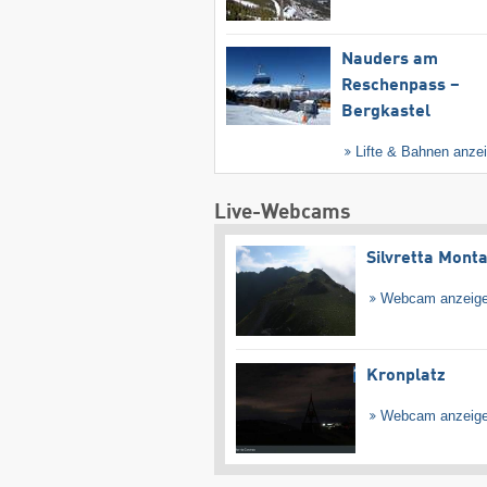
Nauders am
Reschenpass –
Bergkastel
Lifte & Bahnen anze
Live-Webcams
Silvretta Mont
Webcam anzeig
Kronplatz
Webcam anzeig