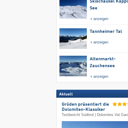
Skischaukel Kapp
See
anzeigen
Tannheimer Tal
anzeigen
Altenmarkt-
Zauchensee
anzeigen
Aktuell
Gröden präsentiert die
Dolomiten-Klassiker
Testbericht Südtirol | Dolomites Val Ga