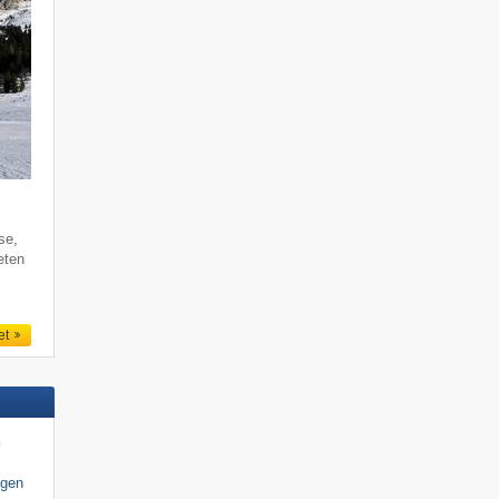
se,
eten
et
n
igen