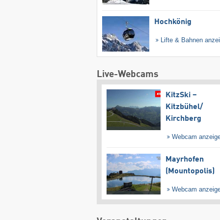
Hochkönig
Lifte & Bahnen anze
Live-Webcams
KitzSki –
Kitzbühel/​
Kirchberg
Webcam anzeig
Mayrhofen
(Mountopolis)
Webcam anzeig