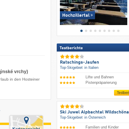
Hochzillertal
Testberichte
Ratschings-Jaufen
Top-Skigebiet
in Italien
týnské vrchy)
Lifte und Bahnen
rlaub in den Hosteiner
Pistenpräparierung
Testber
r
Ski Juwel Alpbachtal Wildschön
Top-Skigebiet
in Österreich
Familien und Kinder
Kartenansicht