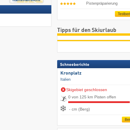
Pistenpräparierung
Testber
Tipps für den Skiurlaub
Schneeberichte
Kronplatz
Italien
Skigebiet geschlossen
0 von 125 km Pisten offen
- cm (Berg)
Ber