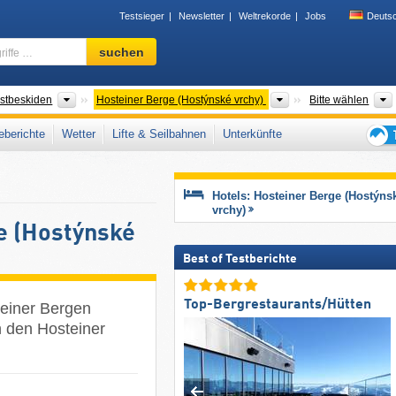
Testsieger
Newsletter
Weltrekorde
Jobs
Deuts
Skigebiet,
suchen
Region,
Begriffe
…
szüge
Gebirgszüge
Gebirgszüge
stbeskiden
Hosteiner Berge (Hostýnské vrchy)
Bitte wählen
berichte
Wetter
Lifte & Seilbahnen
Unterkünfte
Tipps
für
den
Hotels: Hosteiner Berge (Hostýns
Skiur
vrchy)
e (Hostýnské
Best of Testberichte
Top-Bergrestaurants/Hütten
teiner Bergen
n den Hosteiner