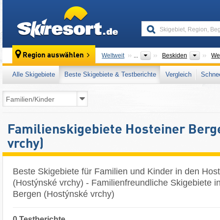
skiresort
Gebirg
Region auswählen
Weltweit
...
Beskiden
We
Alle Skigebiete
Beste Skigebiete & Testberichte
Vergleich
Schnee
Familienskigebiete Hosteiner Berg
vrchy)
Beste Skigebiete für Familien und Kinder in den Hos
(Hostýnské vrchy) - Familienfreundliche Skigebiete i
Bergen (Hostýnské vrchy)
0 Testberichte