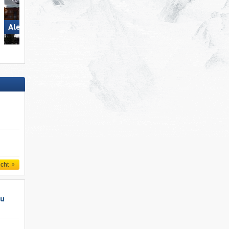
Aletsch Arena
Kronplatz
icht
au