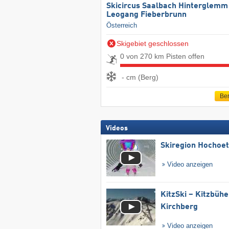
Skicircus Saalbach Hinterglemm
Leogang Fieberbrunn
Österreich
Skigebiet geschlossen
0 von 270 km Pisten offen
- cm (Berg)
Ber
Videos
Skiregion Hochoe
Video anzeigen
KitzSki – Kitzbühel
Kirchberg
Video anzeigen