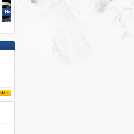
Hochzillertal
Aletsch Arena
icht