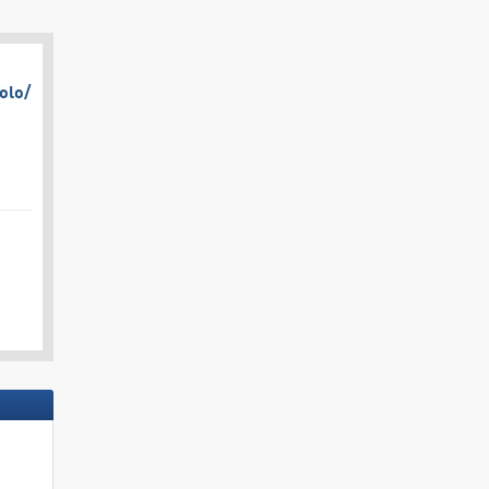
olo/​