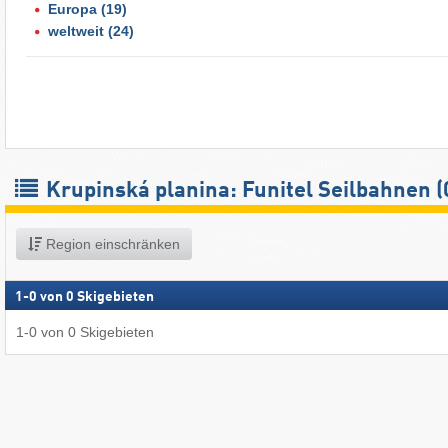
Europa
(19)
weltweit
(24)
Krupinská planina: Funitel Seilbahnen (
Region einschränken
1
-
0
von
0
Skigebieten
1
-
0
von
0
Skigebieten