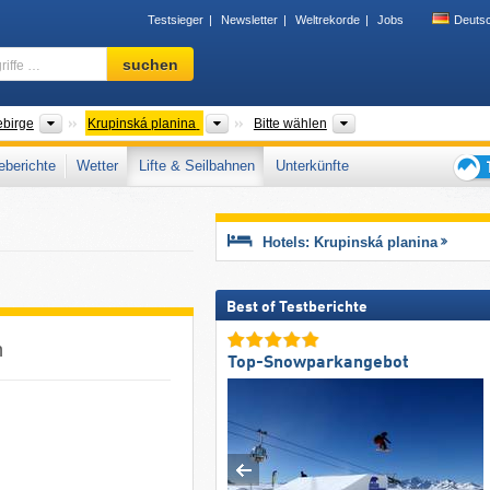
Testsieger
Newsletter
Weltrekorde
Jobs
Deuts
Skigebiet,
suchen
Region,
Begriffe
…
Gebirgszüge
Gebirgszüge
Bezirk
ebirge
Krupinská planina
Bitte wählen
berichte
Wetter
Lifte & Seilbahnen
Unterkünfte
Tipps
für
den
Hotels: Krupinská planina
Skiur
Best of Testberichte
n
Top-Snowparkangebot