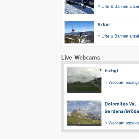
Lifte & Bahnen anze
Arber
Lifte & Bahnen anze
Live-Webcams
Ischgl
Webcam anzeig
Dolomites Val
Gardena/​Gröd
Webcam anzeig