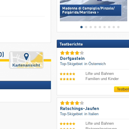
Madonna di Campiglio/​Pinzolo/​
Folgàrida/​Marilleva
Testberichte
0)
Dorfgastein
Top-Skigebiet
in Österreich
Kartenansicht
Lifte und Bahnen
Familien und Kinder
Testber
Ratschings-Jaufen
Top-Skigebiet
in Italien
Lifte und Bahnen
Pistenpräparierung