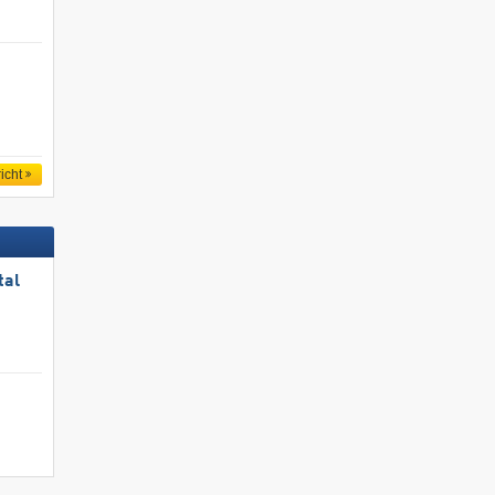
icht
tal