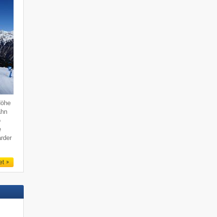
Höhe
ahn
o
e
rder
et