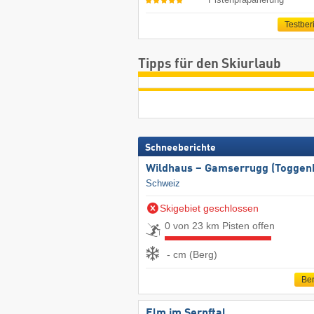
Testber
Tipps für den Skiurlaub
Schneeberichte
Wildhaus – Gamserrugg (Toggen
Schweiz
Skigebiet geschlossen
0 von 23 km Pisten offen
- cm (Berg)
Ber
Elm im Sernftal