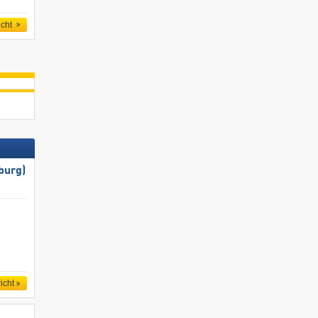
icht
burg)
icht