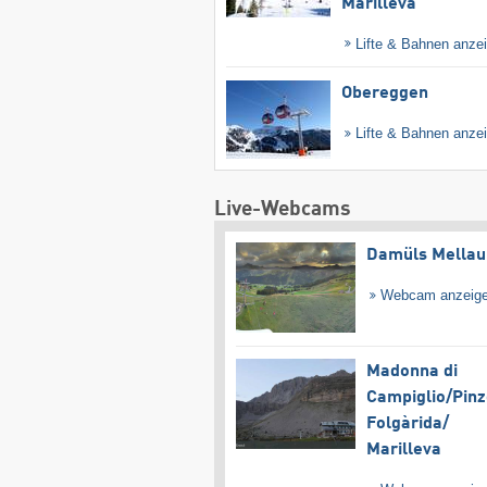
Marilleva
Lifte & Bahnen anze
Obereggen
Lifte & Bahnen anze
Live-Webcams
Damüls Mellau
Webcam anzeig
Madonna di
Campiglio/​Pinz
Folgàrida/​
Marilleva