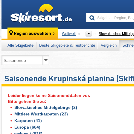
skiresort
Region auswählen
Weltweit
...
Slowakisches Mittelg
Alle Skigebiete
Beste Skigebiete & Testberichte
Vergleich
Schnee
Saisonende Krupinská planina (Skif
Leider liegen keine Saisonenddaten vor.
Bitte gehen Sie zu:
Slowakisches Mittelgebirge
(2)
Mittlere Westkarpaten
(23)
Karpaten
(41)
Europa
(684)
weltweit
(828)