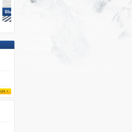
Glungezer – Tulfes
Dolomites Val Gardena/​Gröden
icht