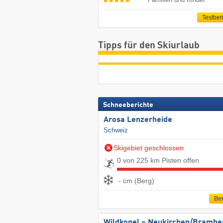
Testber
Tipps für den Skiurlaub
Schneeberichte
Arosa Lenzerheide
Schweiz
Skigebiet geschlossen
0 von 225 km Pisten offen
- cm (Berg)
Ber
Wildkogel – Neukirchen/​Brambe