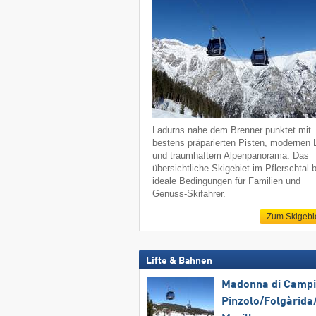
Ladurns nahe dem Brenner punktet mit
bestens präparierten Pisten, modernen L
und traumhaftem Alpenpanorama. Das
übersichtliche Skigebiet im Pflerschtal b
ideale Bedingungen für Familien und
Genuss-Skifahrer.
Zum Skigebi
Lifte & Bahnen
Madonna di Campig
Pinzolo/​Folgàrida/