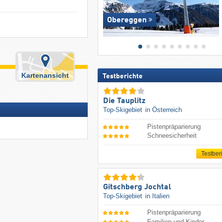
Obereggen
Kartenansicht
Testberichte
Die Tauplitz
Top-Skigebiet
in Österreich
Pistenpräparierung
Schneesicherheit
Testber
Gitschberg Jochtal
Top-Skigebiet
in Italien
Pistenpräparierung
Familien und Kinder