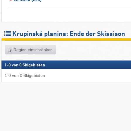
Krupinská planina: Ende der Skisaison
Region einschränken
1
-
0
von
0
Skigebieten
1
-
0
von
0
Skigebieten