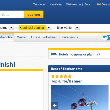
Testsieger
Newsletter
Weltrekorde
Jobs
Deuts
Skigebiet,
suchen
Region,
Begriffe
…
Gebirgszüge
Gebirgszüge
Bezirk
ebirge
Krupinská planina
Bitte wählen
berichte
Wetter
Lifte & Seilbahnen
Unterkünfte
Tipps
für
den
Hotels: Krupinská planina
Skiur
inish)
Best of Testberichte
Top-Lifte/Bahnen