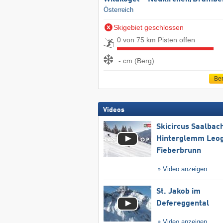
Österreich
Skigebiet geschlossen
0 von 75 km Pisten offen
- cm (Berg)
Ber
Videos
Skicircus Saalbac
Hinterglemm Leo
Fieberbrunn
Video anzeigen
St. Jakob im
Defereggental
Video anzeigen