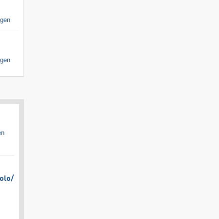
igen
igen
en
olo/​