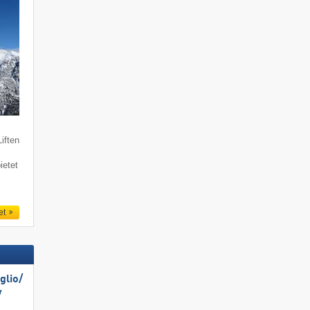
iften
ietet
et
lio/​
​