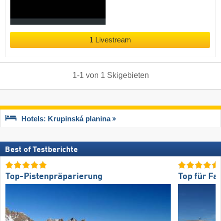
1 Livestream
1
-
1
von
1
Skigebieten
Hotels: Krupinská planina
Best of Testberichte
Top-Pistenpräparierung
Top für Fa