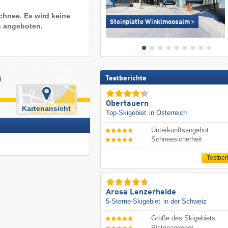
chnee. Es wird keine
Steinplatte Winklmoosalm
n angeboten.
á
Testberichte
Obertauern
Kartenansicht
Top-Skigebiet
in Österreich
Unterkunftsangebot
Schneesicherheit
Testber
Arosa Lenzerheide
5-Sterne-Skigebiet
in der Schweiz
Größe des Skigebiets
Pistenangebot