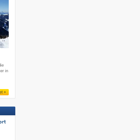
ie
er in
et
ort