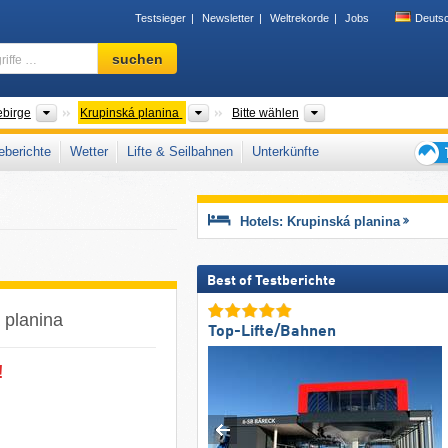
Testsieger
Newsletter
Weltrekorde
Jobs
Deuts
Skigebiet,
suchen
Region,
Begriffe
…
Gebirgszüge
Gebirgszüge
Bezirk
ebirge
Krupinská planina
Bitte wählen
berichte
Wetter
Lifte & Seilbahnen
Unterkünfte
Tipps
für
den
Hotels: Krupinská planina
Skiur
Best of Testberichte
 planina
Top-Lifte/Bahnen
!