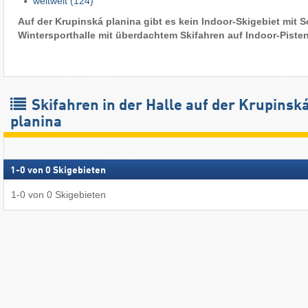
weltweit
(124)
Auf der Krupinská planina gibt es kein Indoor-Skigebiet mit S
Wintersporthalle mit überdachtem Skifahren auf Indoor-Piste
Skifahren in der Halle auf der Krupinsk
planina
1
-
0
von
0
Skigebieten
1
-
0
von
0
Skigebieten