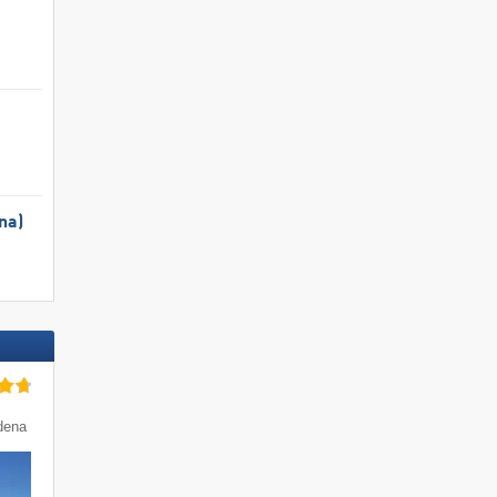
na)
rdena