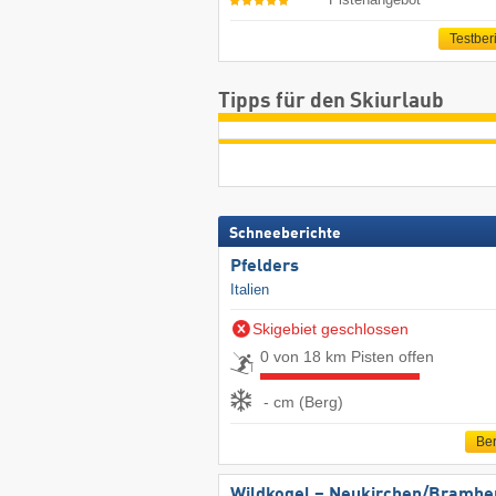
Testber
Tipps für den Skiurlaub
Schneeberichte
Pfelders
Italien
Skigebiet geschlossen
0 von 18 km Pisten offen
- cm (Berg)
Ber
Wildkogel – Neukirchen/​Brambe