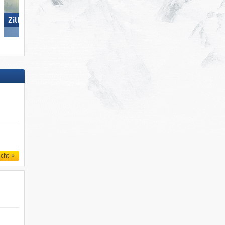
Zillertal Arena
Ratschings-Jaufen
icht