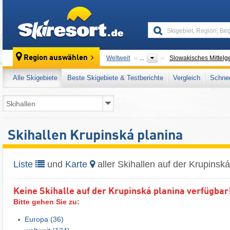
skiresort
Region auswählen
Weltweit
...
Slowakisches Mittelg
Alle Skigebiete
Beste Skigebiete & Testberichte
Vergleich
Schnee
Skihallen Krupinská planina
Liste
und
Karte
aller Skihallen auf der Krupinská
Keine Skihalle auf der Krupinská planina verfügbar
Bitte gehen Sie zu:
Europa
(36)