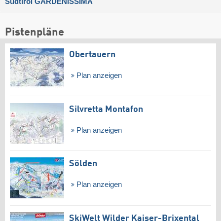
Südtirol GARDENISSIMA
Pistenpläne
Obertauern
Plan anzeigen
Silvretta Montafon
Plan anzeigen
Sölden
Plan anzeigen
SkiWelt Wilder Kaiser-Brixental