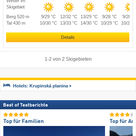
Wetter im
Skigebiet
Berg 520 m
9/29 °C
12/32 °C
13/29 °C
9/28 °C
9/28 °
Tal 430 m
10/30 °C
13/33 °C
14/30 °C
10/29 °C
10/29 
Details
1
-
2
von
2
Skigebieten
Hotels: Krupinská planina
Best of Testberichte
Top für Familien
Top für An