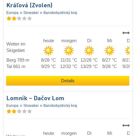
Kráľová (Zvolen)
Europa
Slowakei
Banskobystrický kraj
heute
morgen
Di
Mi
Do
Wetter im
Skigebiet
Berg 789 m
8/28 °C
11/31 °C
12/28 °C
8/27 °C
8/27 °
Tal 661 m
9/29 °C
12/32 °C
13/29 °C
9/28 °C
9/28 °
Details
Lomník – Dačov Lom
Europa
Slowakei
Banskobystrický kraj
heute
morgen
Di
Mi
Do