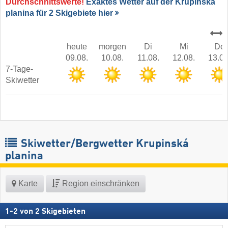
Durchschnittswerte!
Exaktes Wetter auf der Krupinská
planina für 2 Skigebiete hier
heute
morgen
Di
Mi
Do
09.08.
10.08.
11.08.
12.08.
13.08
7-Tage-
Skiwetter
Skiwetter/Bergwetter Krupinská
planina
Karte
Region einschränken
1
-
2
von
2
Skigebieten