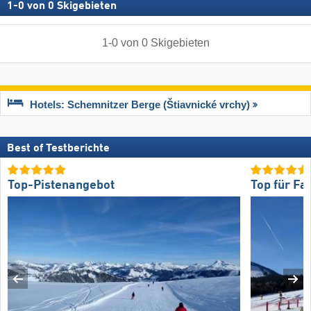
1
-
0
von
0
Skigebieten
1
-
0
von
0
Skigebieten
Hotels: Schemnitzer Berge (Štiavnické vrchy)
Best of Testberichte
Top-Pistenangebot
Top für Fa