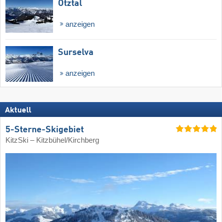
Ötztal
anzeigen
Surselva
anzeigen
Aktuell
5-Sterne-Skigebiet
KitzSki – Kitzbühel/​Kirchberg