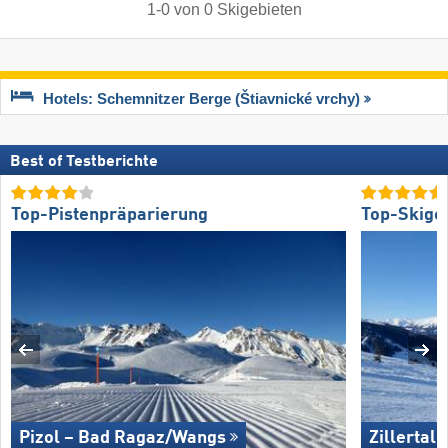
1
-
0
von
0
Skigebieten
Hotels: Schemnitzer Berge (Štiavnické vrchy)
Best of Testberichte
Top-Pistenpräparierung
Top-Skige
Pizol – Bad Ragaz/​Wangs
Zillertal