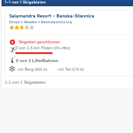
1
-
1
von
1
Skigebieten
Salamandra Resort – Banska-Stiavnica
Europa
Slowakei
Banskobystrický kraj
Skigebiet geschlossen
0 von 1,6 km Pisten
(0% offen)
0 von 2 Lifte/Bahnen
- cm Berg
- cm Tal
(850 m)
(579 m)
1
-
1
von
1
Skigebieten