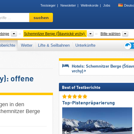
Testsieger
Newsletter
Weltrekorde
Jobs
Deuts
Skigebiet,
suchen
Region,
Begriffe
…
Gebirgszüge
Gebirgszüge
Be
ebirge
Schemnitzer Berge (Štiavnické vrchy)
Bitte wählen
berichte
Wetter
Lifte & Seilbahnen
Unterkünfte
Tipps
für
den
Hotels: Schemnitzer Berge (Štiav
Skiur
vrchy)
y): offene
Best of Testberichte
Top-Pistenpräparierung
agen in den
Schemnitzer Berge