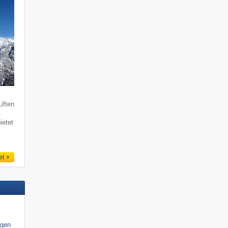
iften
ietet
et
igen