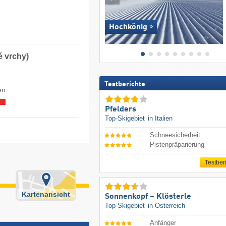
Hochkönig
é vrchy)
Testberichte
en
Pfelders
Top-Skigebiet
in Italien
Schneesicherheit
Pistenpräparierung
Testber
Kartenansicht
Sonnenkopf – Klösterle
Top-Skigebiet
in Österreich
Anfänger