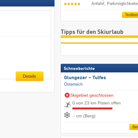
Anfahrt, Parkmöglichkeit
Testber
Tipps für den Skiurlaub
Schneeberichte
Details
Glungezer – Tulfes
Österreich
Skigebiet geschlossen
0 von 23 km Pisten offen
- cm (Berg)
Ber