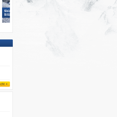
Skizentrum Hochpustertal
Großglockner Resort Kals-
Sillian
Matrei
icht