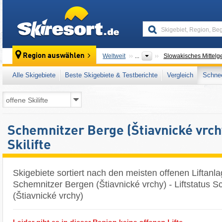
skiresort
Region auswählen
Weltweit
...
Slowakisches Mittelg
Alle Skigebiete
Beste Skigebiete & Testberichte
Vergleich
Schnee
Schemnitzer Berge (Štiavnické vrch
Skilifte
Skigebiete sortiert nach den meisten offenen Liftanl
Schemnitzer Bergen (Štiavnické vrchy) - Liftstatus 
(Štiavnické vrchy)
Leider gibt es in dieser Region keine offenen Lifte.