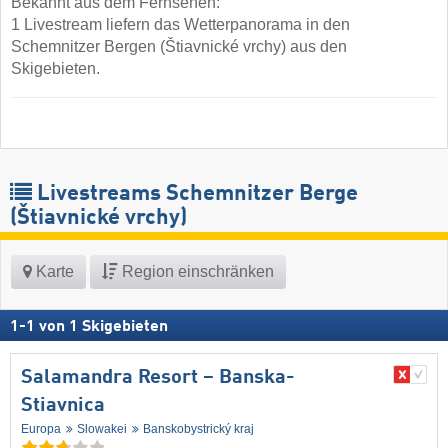
Bekannt aus dem Fernsehen:
1 Livestream liefern das Wetterpanorama in den
Schemnitzer Bergen (Štiavnické vrchy) aus den
Skigebieten.
Livestreams Schemnitzer Berge
(Štiavnické vrchy)
Karte
Region einschränken
1
-
1
von
1
Skigebieten
Salamandra Resort – Banska-
Stiavnica
Europa
Slowakei
Banskobystrický kraj