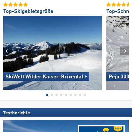
Top-Skigebietsgröße
Top-Schne
SkiWelt Wilder Kaiser-Brixental
Pejo 300
Testberichte