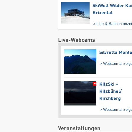
SkiWelt Wilder Ka
Brixental
Lifte & Bahnen anze
Live-Webcams
Silvretta Mont
Webcam anzeig
KitzSki –
Kitzbühel/​
Kirchberg
Webcam anzeig
Veranstaltungen