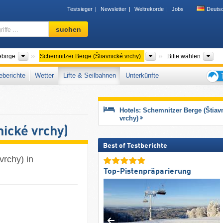
Testsieger
Newsletter
Weltrekorde
Jobs
Deuts
Skigebiet,
suchen
Region,
Begriffe
…
Gebirgszüge
Gebirgszüge
Be
ebirge
Schemnitzer Berge (Štiavnické vrchy)
Bitte wählen
berichte
Wetter
Lifte & Seilbahnen
Unterkünfte
Tipps
für
den
Hotels: Schemnitzer Berge (Štiav
Skiur
vrchy)
nické vrchy)
Best of Testberichte
vrchy) in
Top-Pistenpräparierung