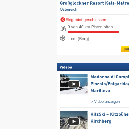
Großglockner Resort Kals-Matre
Österreich
Skigebiet geschlossen
0 von 40 km Pisten offen
- cm (Berg)
Ber
Videos
Madonna di Campig
Pinzolo/​Folgàrida/
Marilleva
Video anzeigen
KitzSki – Kitzbühel
Kirchberg