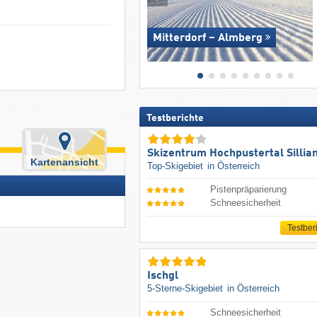
Mitterdorf – Almberg
Testberichte
Skizentrum Hochpustertal Sillia
Kartenansicht
Top-Skigebiet
in Österreich
Pistenpräparierung
Schneesicherheit
Testber
Ischgl
5-Sterne-Skigebiet
in Österreich
Schneesicherheit