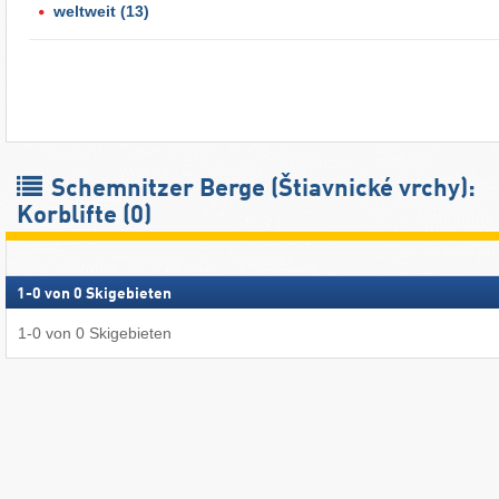
weltweit
(13)
Schemnitzer Berge (Štiavnické vrchy):
Korblifte (0)
1
-
0
von
0
Skigebieten
1
-
0
von
0
Skigebieten