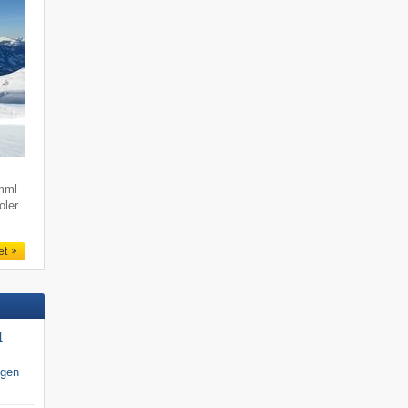
imml
oler
et
l
igen