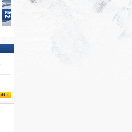
Madonna di Campiglio/​Pinzolo/​
Silvretta Montafon
Folgàrida/​Marilleva
n
icht