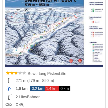
Bewertung Pisten/Lifte
271 m
(
579 m
-
850 m
)
1,6 km
0,2 km
1,4 km
0 km
2 Lifte/Bahnen
€ 45,-