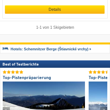
Details
1
-
1
von
1
Skigebieten
Hotels: Schemnitzer Berge (Štiavnické vrchy)
Best of Testberichte
Top-Pistenpräparierung
Top-Piste