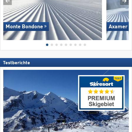
Monte Bondone
Axamer L
Testberichte