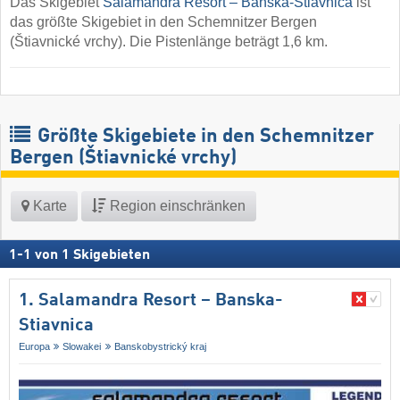
Das Skigebiet
Salamandra Resort – Banska-Stiavnica
ist
das größte Skigebiet in den Schemnitzer Bergen
(Štiavnické vrchy). Die Pistenlänge beträgt 1,6 km.
Größte Skigebiete in den Schemnitzer
Bergen (Štiavnické vrchy)
Karte
Region einschränken
1
-
1
von
1
Skigebieten
1. Salamandra Resort – Banska-
Stiavnica
Europa
Slowakei
Banskobystrický kraj