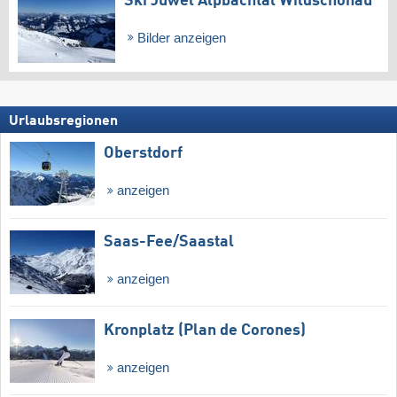
Ski Juwel Alpbachtal Wildschönau
Bilder anzeigen
Urlaubsregionen
Oberstdorf
anzeigen
Saas-Fee/​Saastal
anzeigen
Kronplatz (Plan de Corones)
anzeigen