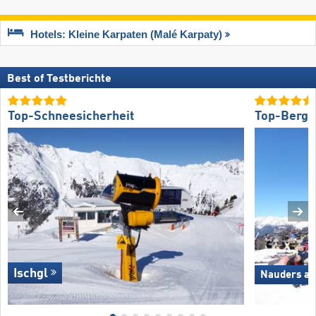
Hotels: Kleine Karpaten (Malé Karpaty)
Best of Testberichte
Top-Schneesicherheit
Top-Bergr
Ischgl
Nauders am