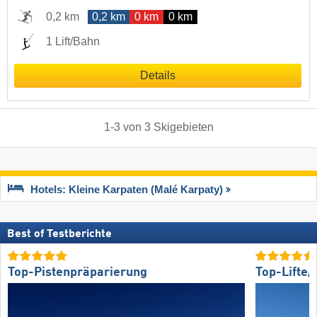
0,2 km
0,2 km
0 km
0 km
1 Lift/Bahn
Details
1
-
3
von
3
Skigebieten
Hotels: Kleine Karpaten (Malé Karpaty)
Best of Testberichte
Top-Pistenpräparierung
Top-Lifte