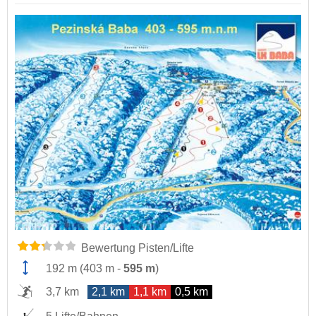
Bewertung Pisten/Lifte
192 m
(
403 m
-
595 m
)
3,7 km
2,1 km
1,1 km
0,5 km