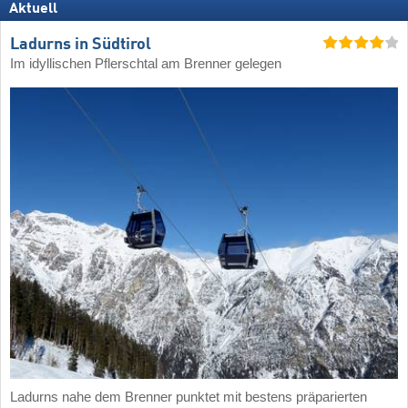
Aktuell
Ladurns in Südtirol
Im idyllischen Pflerschtal am Brenner gelegen
Ladurns nahe dem Brenner punktet mit bestens präparierten