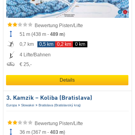
Bewertung Pisten/Lifte
51 m
(
438 m
-
489 m
)
0,7 km
0,5 km
0,2 km
0 km
4 Lifte/Bahnen
€ 25,-
Details
3. Kamzik – Koliba (Bratislava)
Europa
Slowakei
Bratislava (Bratislavský kraj)
Bewertung Pisten/Lifte
36 m
(
367 m
-
403 m
)