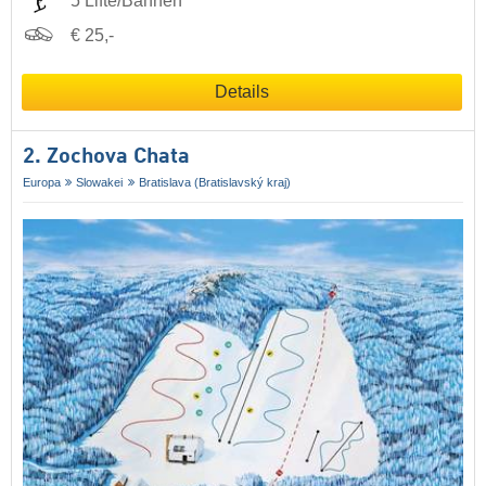
5 Lifte/Bahnen
€ 25,-
Details
2. Zochova Chata
Europa
Slowakei
Bratislava (Bratislavský kraj)