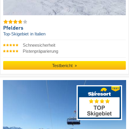
Pfelders
Top-Skigebiet
in Italien
Schneesicherheit
Pistenpräparierung
Testbericht