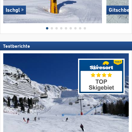
Ischgl
Gitschber
Testberichte