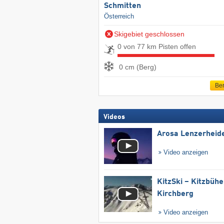
Schmitten
Österreich
Skigebiet geschlossen
0 von 77 km Pisten offen
0 cm (Berg)
Ber
Videos
Arosa Lenzerheid
Video anzeigen
KitzSki – Kitzbühel
Kirchberg
Video anzeigen