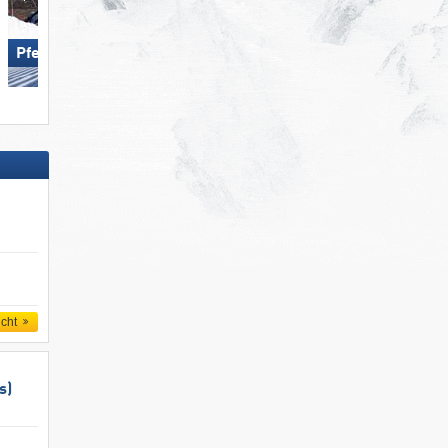
SkiWelt Wilder Kaiser-
Pfelders
Brixental
icht
s)