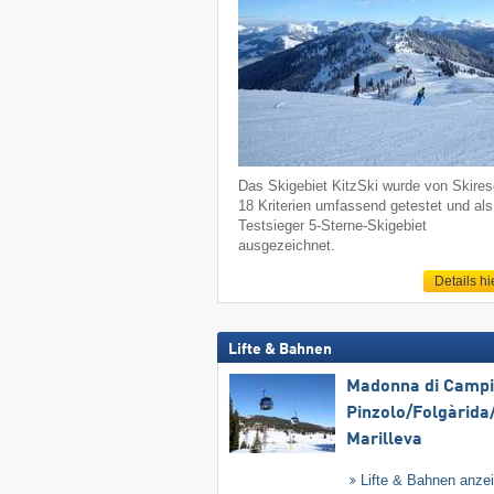
Das Skigebiet KitzSki wurde von Skireso
18 Kriterien umfassend getestet und als
Testsieger 5-Sterne-Skigebiet
ausgezeichnet.
Details hi
Lifte & Bahnen
Madonna di Campig
Pinzolo/​Folgàrida/
Marilleva
Lifte & Bahnen anze