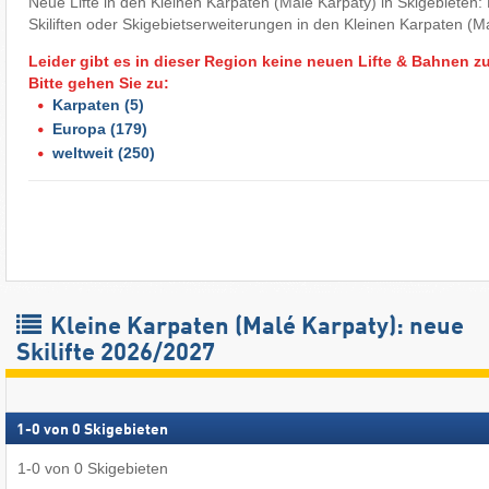
Neue Lifte in den Kleinen Karpaten (Malé Karpaty) in Skigebieten
Skiliften oder Skigebietserweiterungen in den Kleinen Karpaten (M
Leider gibt es in dieser Region keine neuen Lifte & Bahnen z
Bitte gehen Sie zu:
Karpaten
(5)
Europa
(179)
weltweit
(250)
Kleine Karpaten (Malé Karpaty): neue
Skilifte 2026/2027
1
-
0
von
0
Skigebieten
1
-
0
von
0
Skigebieten