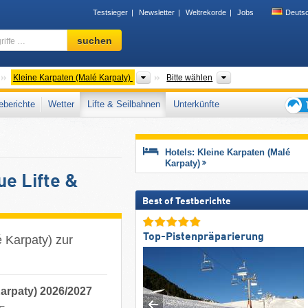
Testsieger
Newsletter
Weltrekorde
Jobs
Deuts
Skigebiet,
suchen
Region,
Begriffe
…
Gebirgszüge
Gebirgszüge
Bezirk
Kleine Karpaten (Malé Karpaty)
Bitte wählen
berichte
Wetter
Lifte & Seilbahnen
Unterkünfte
Tipps
für
den
Hotels: Kleine Karpaten (Malé
Skiur
Karpaty)
ue Lifte &
Best of Testberichte
Top-Pistenpräparierung
é Karpaty) zur
Karpaty) 2026/2027