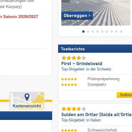
: Erneuerungen von
alé Karpaty)
Obereggen
ur Saison 2026/2027
Testberichte
First – Grindelwald
Top-Skigebiet
in der Schweiz
Pistenpräparierung
Snowparks
Testber
Kartenansicht
Sulden am Ortler (Solda all'Ortle
Top-Skigebiet
in Italien
Schneesicherheit