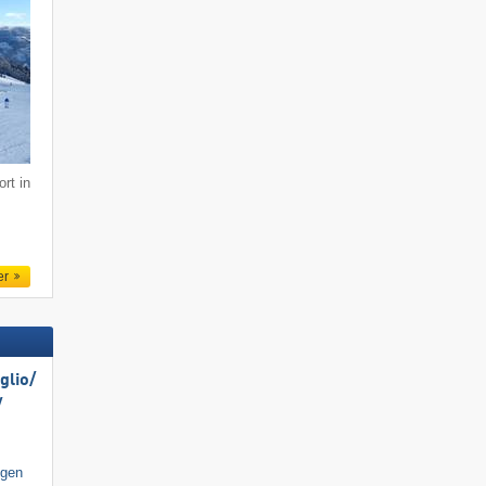
rt in
er
lio/​
​
igen