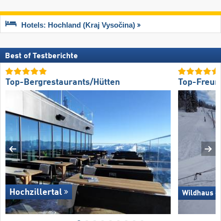
Hotels: Hochland (Kraj Vysočina)
Best of Testberichte
Top-Bergrestaurants/Hütten
Top-Freund
Hochzillertal
Wildhaus –