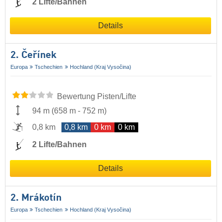
2 Lifte/Bahnen
Details
2. Čeřínek
Europa
Tschechien
Hochland (Kraj Vysočina)
Bewertung Pisten/Lifte
94 m
(
658 m
-
752 m
)
0,8 km
0,8 km
0 km
0 km
2 Lifte/Bahnen
Details
2. Mrákotín
Europa
Tschechien
Hochland (Kraj Vysočina)