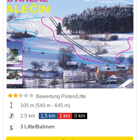
Bewertung Pisten/Lifte
105 m
(
540 m
-
645 m
)
2,5 km
1,5 km
1 km
0 km
3 Lifte/Bahnen