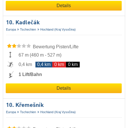
Details
10. Kadlečák
Europa
Tschechien
Hochland (Kraj Vysočina)
Bewertung Pisten/Lifte
67 m
(
460 m
-
527 m
)
0,4 km
0,4 km
0 km
0 km
1 Lift/Bahn
Details
10. Křemešník
Europa
Tschechien
Hochland (Kraj Vysočina)