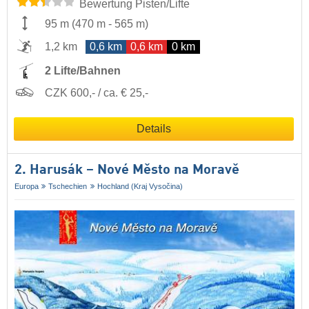
Bewertung Pisten/Lifte
95 m
(
470 m
-
565 m
)
1,2 km
0,6 km
0,6 km
0 km
2 Lifte/Bahnen
CZK 600,- / ca. € 25,-
Details
2. Harusák – Nové Město na Moravě
Europa
Tschechien
Hochland (Kraj Vysočina)