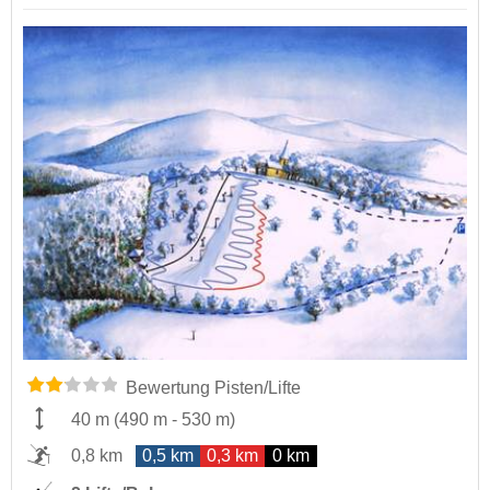
Bewertung Pisten/Lifte
40 m
(
490 m
-
530 m
)
0,8 km
0,5 km
0,3 km
0 km