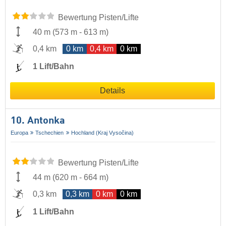
Bewertung Pisten/Lifte
40 m
(
573 m
-
613 m
)
0,4 km
0 km
0,4 km
0 km
1 Lift/Bahn
Details
10. Antonka
Europa
Tschechien
Hochland (Kraj Vysočina)
Bewertung Pisten/Lifte
44 m
(
620 m
-
664 m
)
0,3 km
0,3 km
0 km
0 km
1 Lift/Bahn