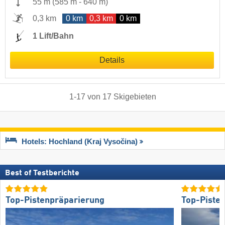
55 m
(
585 m
-
640 m
)
0,3 km
0 km
0,3 km
0 km
1 Lift/Bahn
Details
1
-
17
von
17
Skigebieten
Hotels: Hochland (Kraj Vysočina)
Best of Testberichte
Top-Pistenpräparierung
Top-Piste