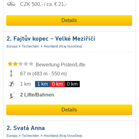
CZK 500,- / ca. € 21,-
Details
2. Fajtův kopec – Velké Meziříčí
Europa
Tschechien
Hochland (Kraj Vysočina)
Bewertung Pisten/Lifte
67 m
(
483 m
-
550 m
)
1 km
1 km
0 km
0 km
2 Lifte/Bahnen
Details
2. Svatá Anna
Europa
Tschechien
Hochland (Kraj Vysočina)