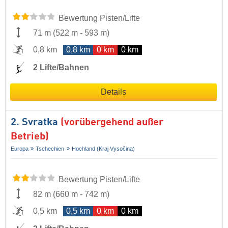
Bewertung Pisten/Lifte
71 m
(
522 m
-
593 m
)
0,8 km
0,8 km
0 km
0 km
2 Lifte/Bahnen
Details
2. Svratka
(vorübergehend außer
Betrieb)
Europa
Tschechien
Hochland (Kraj Vysočina)
Bewertung Pisten/Lifte
82 m
(
660 m
-
742 m
)
0,5 km
0,5 km
0 km
0 km