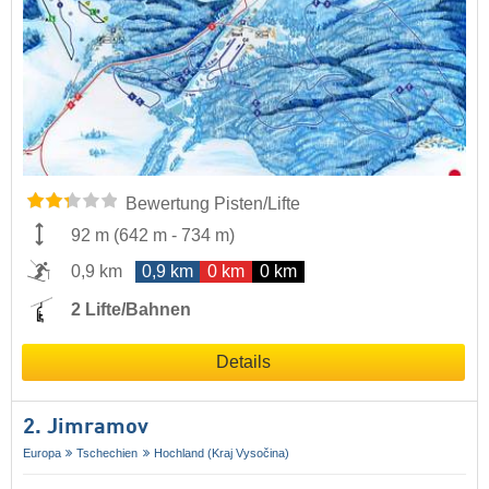
Bewertung Pisten/Lifte
92 m
(
642 m
-
734 m
)
0,9 km
0,9 km
0 km
0 km
2 Lifte/Bahnen
Details
2. Jimramov
Europa
Tschechien
Hochland (Kraj Vysočina)