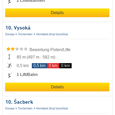
2 Lifte/Bahnen
Details
10. Vysoká
Europa
Tschechien
Hochland (Kraj Vysočina)
Bewertung Pisten/Lifte
85 m
(
497 m
-
582 m
)
0,5 km
0,5 km
0 km
0 km
1 Lift/Bahn
Details
10. Šacberk
Europa
Tschechien
Hochland (Kraj Vysočina)