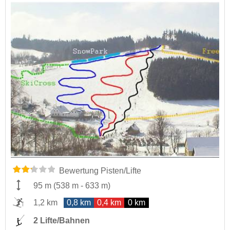
Bewertung Pisten/Lifte
95 m
(
538 m
-
633 m
)
1,2 km
0,8 km
0,4 km
0 km
2 Lifte/Bahnen