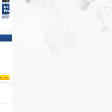
Madonna di Campiglio/​Pinzolo/​
Arosa Lenzerheide
Folgàrida/​Marilleva
icht