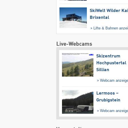
SkiWelt Wilder Ka
Brixental
Lifte & Bahnen anze
Live-Webcams
Skizentrum
Hochpustertal
Sillian
Webcam anzeig
Lermoos –
Grubigstein
Webcam anzeig