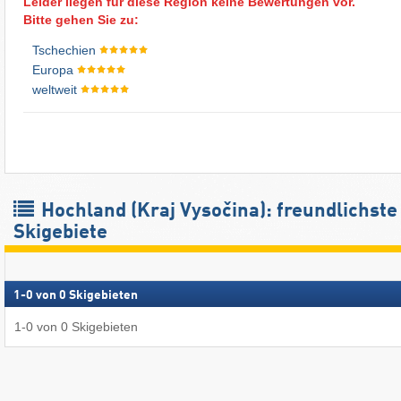
Leider liegen für diese Region keine Bewertungen vor.
Bitte gehen Sie zu:
Tschechien
Europa
weltweit
Hochland (Kraj Vysočina): freundlichste
Skigebiete
1
-
0
von
0
Skigebieten
1
-
0
von
0
Skigebieten