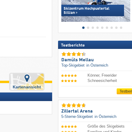
Skizentrum Hochpustertal
Sillian
Testberichte
Damüls Mellau
Top-Skigebiet
in Österreich
Könner, Freerider
Schneesicherheit
Kartenansicht
Testber
Zillertal Arena
5-Sterne-Skigebiet
in Österreich
Größe des Skigebiets
Familien und Kinder