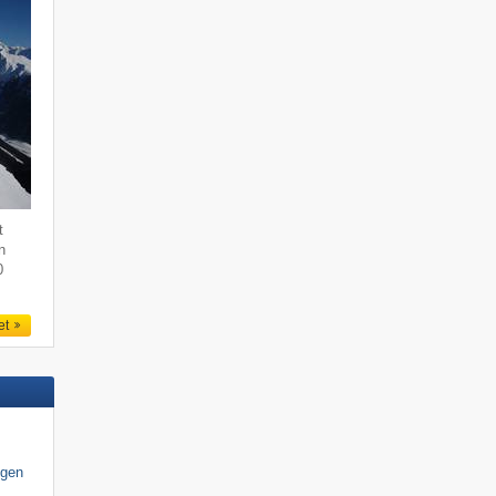
t
n
0
et
igen