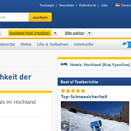
Testsieger
Newsletter
Weltrekorde
Jobs
Deuts
Skigebiet,
suchen
Region,
Begriffe
…
Länder
Regionen
Gebirgszug
Hochland (Kraj Vysočina)
Bitte wählen
berichte
Wetter
Lifte & Seilbahnen
Unterkünfte
Tipps
für
den
Hotels: Hochland (Kraj Vysočina)
Skiur
hkeit der
Best of Testberichte
Top-Schneesicherheit
als im Hochland