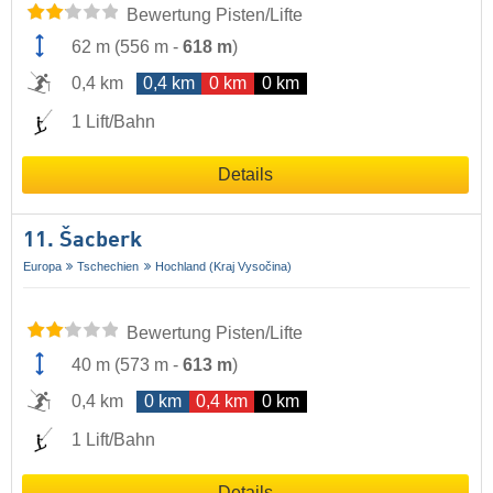
Bewertung Pisten/Lifte
62 m
(
556 m
-
618 m
)
0,4 km
0,4 km
0 km
0 km
1 Lift/Bahn
Details
11. Šacberk
Europa
Tschechien
Hochland (Kraj Vysočina)
Bewertung Pisten/Lifte
40 m
(
573 m
-
613 m
)
0,4 km
0 km
0,4 km
0 km
1 Lift/Bahn
Details