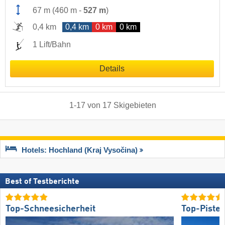
67 m
(
460 m
-
527 m
)
0,4 km
0,4 km
0 km
0 km
1 Lift/Bahn
Details
1
-
17
von
17
Skigebieten
Hotels: Hochland (Kraj Vysočina)
Best of Testberichte
Top-Schneesicherheit
Top-Piste