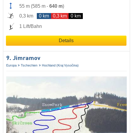
55 m
(
585 m
-
640 m
)
0,3 km
0 km
0,3 km
0 km
1 Lift/Bahn
Details
9. Jimramov
Europa
Tschechien
Hochland (Kraj Vysočina)