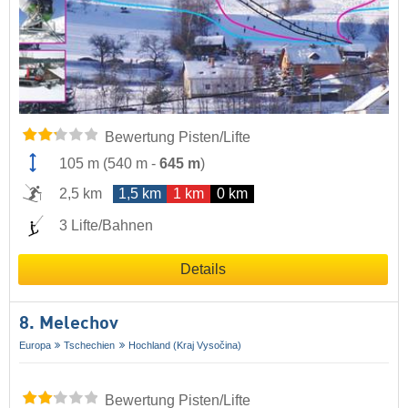
Bewertung Pisten/Lifte
105 m
(
540 m
-
645 m
)
2,5 km
1,5 km
1 km
0 km
3 Lifte/Bahnen
Details
8. Melechov
Europa
Tschechien
Hochland (Kraj Vysočina)
Bewertung Pisten/Lifte