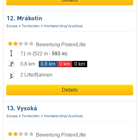
12. Mrákotín
Europa
Tschechien
Hochland (Kraj Vysočina)
Bewertung Pisten/Lifte
71 m
(
522 m
-
593 m
)
0,8 km
0,8 km
0 km
0 km
2 Lifte/Bahnen
Details
13. Vysoká
Europa
Tschechien
Hochland (Kraj Vysočina)
Bewertung Pisten/Lifte