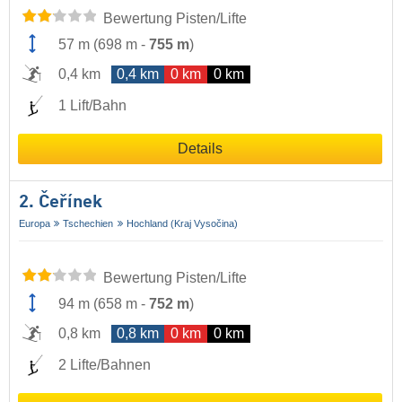
Bewertung Pisten/Lifte
57 m
(
698 m
-
755 m
)
0,4 km
0,4 km
0 km
0 km
1 Lift/Bahn
Details
2. Čeřínek
Europa
Tschechien
Hochland (Kraj Vysočina)
Bewertung Pisten/Lifte
94 m
(
658 m
-
752 m
)
0,8 km
0,8 km
0 km
0 km
2 Lifte/Bahnen