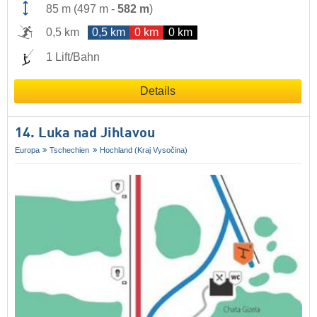
85 m
(
497 m
-
582 m
)
0,5 km
0,5 km
0 km
0 km
1 Lift/Bahn
Details
14. Luka nad Jihlavou
Europa
Tschechien
Hochland (Kraj Vysočina)