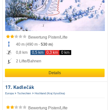
Bewertung Pisten/Lifte
40 m
(
490 m
-
530 m
)
0,8 km
0,5 km
0,3 km
0 km
2 Lifte/Bahnen
Details
17. Kadlečák
Europa
Tschechien
Hochland (Kraj Vysočina)
Bewertung Pisten/Lifte