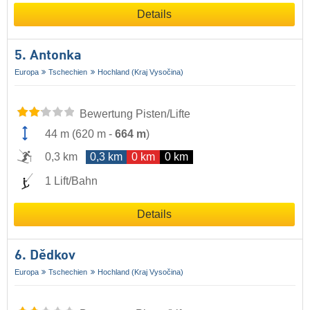
Details
5. Antonka
Europa
Tschechien
Hochland (Kraj Vysočina)
Bewertung Pisten/Lifte
44 m
(
620 m
-
664 m
)
0,3 km
0,3 km
0 km
0 km
1 Lift/Bahn
Details
6. Dědkov
Europa
Tschechien
Hochland (Kraj Vysočina)