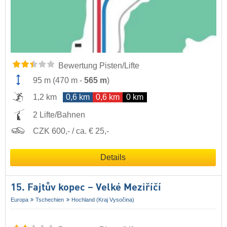
Bewertung Pisten/Lifte
95 m
(
470 m
-
565 m
)
1,2 km
0,6 km
0,6 km
0 km
2 Lifte/Bahnen
CZK 600,- / ca. € 25,-
Details
15. Fajtův kopec – Velké Meziříčí
Europa
Tschechien
Hochland (Kraj Vysočina)