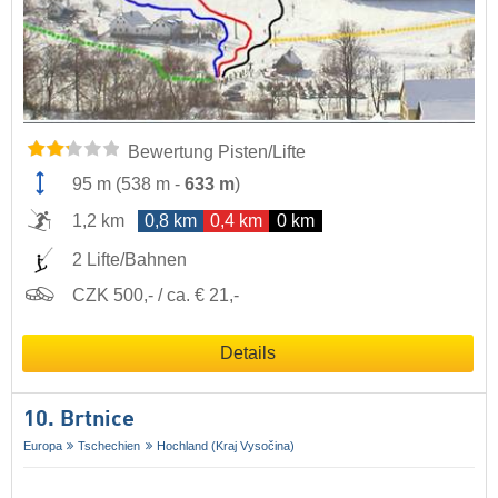
Bewertung Pisten/Lifte
95 m
(
538 m
-
633 m
)
1,2 km
0,8 km
0,4 km
0 km
2 Lifte/Bahnen
CZK 500,- / ca. € 21,-
Details
10. Brtnice
Europa
Tschechien
Hochland (Kraj Vysočina)