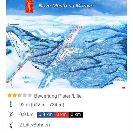
Bewertung Pisten/Lifte
92 m
(
642 m
-
734 m
)
0,9 km
0,9 km
0 km
0 km
2 Lifte/Bahnen