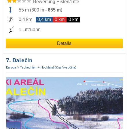
Bewertung Pisten/Lifte
55 m
(
600 m
-
655 m
)
0,4 km
0,4 km
0 km
0 km
1 Lift/Bahn
Details
7. Dalečín
Europa
Tschechien
Hochland (Kraj Vysočina)