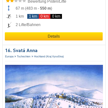
Bewertung Pisten/Lifte
67 m
(
483 m
-
550 m
)
1 km
1 km
0 km
0 km
2 Lifte/Bahnen
Details
16. Svatá Anna
Europa
Tschechien
Hochland (Kraj Vysočina)