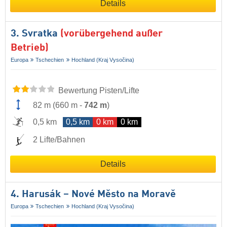
Details
3. Svratka
(vorübergehend außer
Betrieb)
Europa
Tschechien
Hochland (Kraj Vysočina)
Bewertung Pisten/Lifte
82 m
(
660 m
-
742 m
)
0,5 km
0,5 km
0 km
0 km
2 Lifte/Bahnen
Details
4. Harusák – Nové Město na Moravě
Europa
Tschechien
Hochland (Kraj Vysočina)