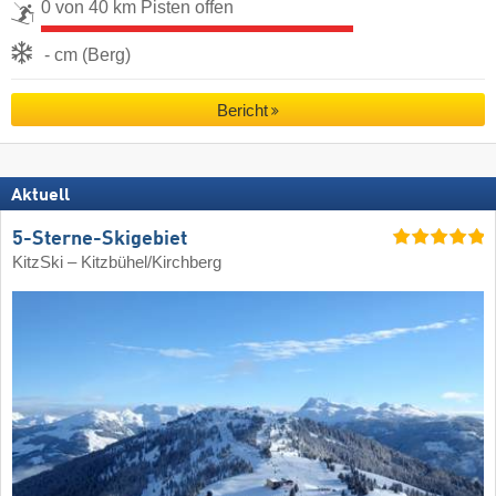
0 von 40 km Pisten offen
- cm (Berg)
Bericht
Aktuell
5-Sterne-Skigebiet
KitzSki – Kitzbühel/​Kirchberg