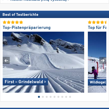
Best of Testberichte
Top-Pistenpräparierung
Top für Fa
First – Grindelwald
Wildkogel 