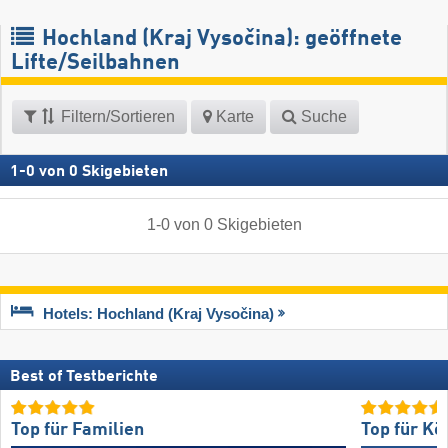
Hochland (Kraj Vysočina): geöffnete
Lifte/Seilbahnen
Filtern/Sortieren
Karte
Suche
1
-
0
von
0
Skigebieten
1
-
0
von
0
Skigebieten
Hotels: Hochland (Kraj Vysočina)
Best of Testberichte
Top für Familien
Top für Kö