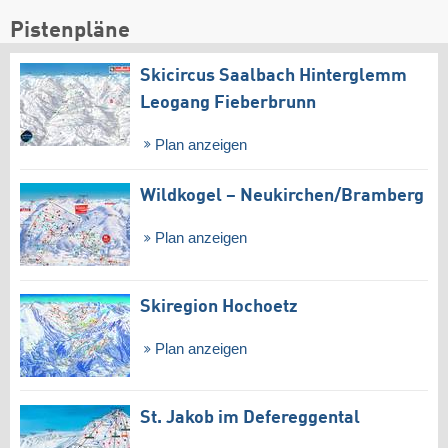
Pistenpläne
Skicircus Saalbach Hinterglemm
Leogang Fieberbrunn
Plan anzeigen
Wildkogel – Neukirchen/​Bramberg
Plan anzeigen
Skiregion Hochoetz
Plan anzeigen
St. Jakob im Defereggental