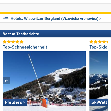
Hotels: Wisowitzer Bergland (Vizovická vrchovina)
Best of Testberichte
Top-Schneesicherheit
Top-Skige
Pfelders
SkiWelt W