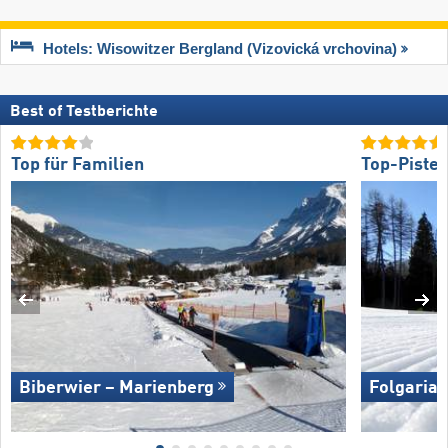
Hotels: Wisowitzer Bergland (Vizovická vrchovina)
Best of Testberichte
Top für Familien
Top-Piste
Biberwier – Marienberg
Folgaria/​