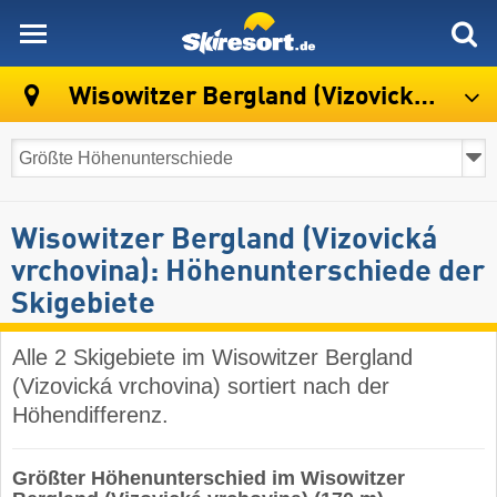
skiresort
Wisowitzer Bergland (Vizovická vrchovina)
Wisowitzer Bergland (Vizovická
vrchovina): Höhenunterschiede der
Skigebiete
Alle 2 Skigebiete im Wisowitzer Bergland
(Vizovická vrchovina) sortiert nach der
Höhendifferenz.
Größter Höhenunterschied im Wisowitzer