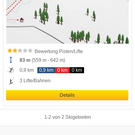
Bewertung Pisten/Lifte
83 m
(
559 m
-
642 m
)
0,9 km
0,9 km
0 km
0 km
3 Lifte/Bahnen
Details
1
-
2
von
2
Skigebieten