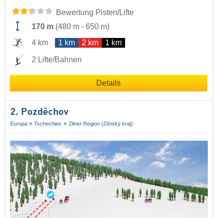
Bewertung Pisten/Lifte
170 m
(
480 m
-
650 m
)
4 km
1 km
2 km
1 km
2 Lifte/Bahnen
Details
2. Pozděchov
Europa
Tschechien
Zliner Region (Zlínský kraj)