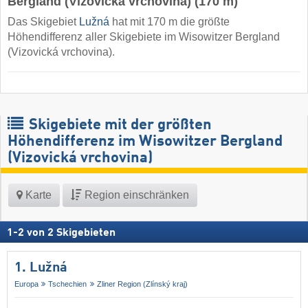
Bergland (Vizovická vrchovina) (170 m)
Das Skigebiet
Lužná
hat mit 170 m die größte
Höhendifferenz aller Skigebiete im Wisowitzer Bergland
(Vizovická vrchovina).
Skigebiete mit der größten
Höhendifferenz im Wisowitzer Bergland
(Vizovická vrchovina)
Karte
Region einschränken
1
-
2
von
2
Skigebieten
1. Lužná
Europa
Tschechien
Zliner Region (Zlínský kraj)