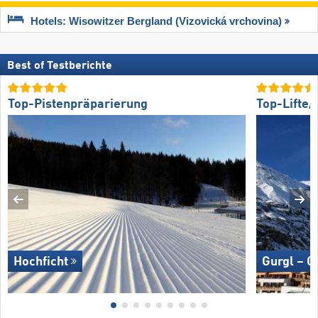
Hotels: Wisowitzer Bergland (Vizovická vrchovina)
Best of Testberichte
Top-Pistenpräparierung
Top-Lifte
Hochficht
Gurgl – O