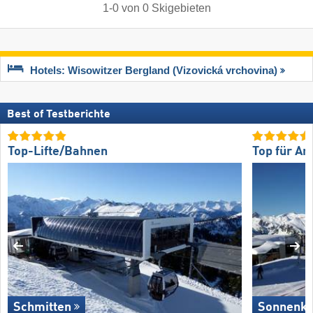
1
-
0
von
0
Skigebieten
Hotels: Wisowitzer Bergland (Vizovická vrchovina)
Best of Testberichte
Top-Lifte/Bahnen
Top für An
Schmitten
Sonnenkop