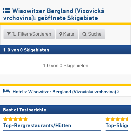
Wisowitzer Bergland (Vizovická
vrchovina): geöffnete Skigebiete
Filtern/Sortieren
Karte
Suche
1
-
0
von
0
Skigebieten
1
-
0
von
0
Skigebieten
Hotels: Wisowitzer Bergland (Vizovická vrchovina)
Best of Testberichte
Top-Bergrestaurants/Hütten
Top-Skige