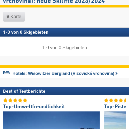
vrchovina): neue Skilifte 2023/2024
Karte
1
-
0
von
0
Skigebieten
1
-
0
von
0
Skigebieten
Hotels: Wisowitzer Bergland (Vizovická vrchovina)
Best of Testberichte
Top-Umweltfreundlichkeit
Top-Piste