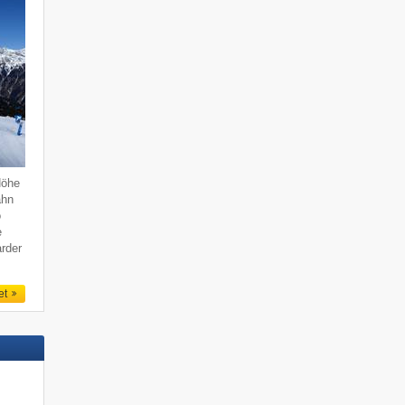
Höhe
ahn
o
e
rder
et