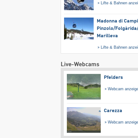
Lifte & Bahnen anze
Madonna di Campig
Pinzolo/​Folgàrida/
Marilleva
Lifte & Bahnen anze
Live-Webcams
Pfelders
Webcam anzeig
Carezza
Webcam anzeig