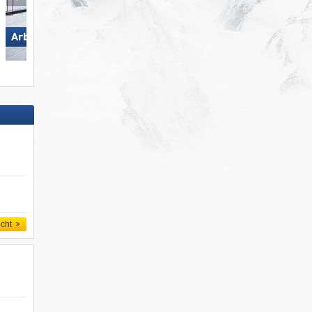
Nauders am Reschenpass –
Arber
Bergkastel
icht