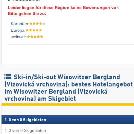
Leider liegen für diese Region keine Bewertungen vor.
Bitte gehen Sie zu:
Karpaten
Europa
weltweit
Ski-in/Ski-out Wisowitzer Bergland
(Vizovická vrchovina): bestes Hotelangebot
im Wisowitzer Bergland (Vizovická
vrchovina) am Skigebiet
1
-
0
von
0
Skigebieten
1
-
0
von
0
Skigebieten