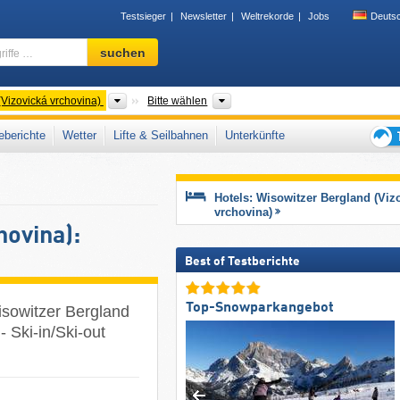
Testsieger
Newsletter
Weltrekorde
Jobs
Deuts
Skigebiet,
suchen
Region,
Begriffe
…
Gebirgszüge
Region CZ
(Vizovická vrchovina)
Bitte wählen
berichte
Wetter
Lifte & Seilbahnen
Unterkünfte
Tipps
für
den
Hotels: Wisowitzer Bergland (Viz
Skiur
vrchovina)
hovina):
Best of Testberichte
Top-Snowparkangebot
isowitzer Bergland
- Ski-in/Ski-out