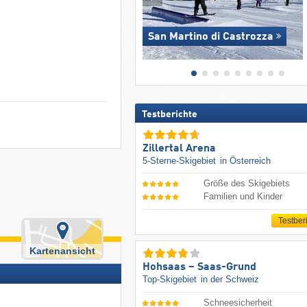
San Martino di Castrozza
Testberichte
Zillertal Arena
5-Sterne-Skigebiet
in Österreich
Größe des Skigebiets
Familien und Kinder
Testber
Kartenansicht
Hohsaas – Saas-Grund
Top-Skigebiet
in der Schweiz
Schneesicherheit