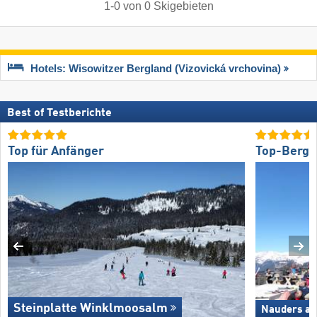
1
-
0
von
0
Skigebieten
Hotels: Wisowitzer Bergland (Vizovická vrchovina)
Best of Testberichte
Top für Anfänger
Top-Bergr
Steinplatte Winklmoosalm
Nauders am