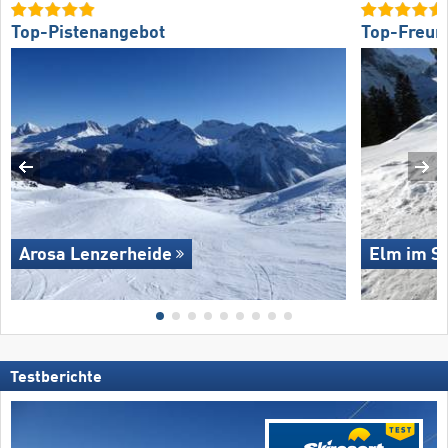
Top-Pistenangebot
Top-Freund
Arosa Lenzerheide
Elm im Se
Testberichte