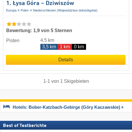
1. Łysa Góra – Dziwiszów
Europa
Polen
Niederschlesien (Województwo dolnośląskie)
Bewertung: 1,9 von 5 Sternen
4,5 km
Pisten
3,5 km
1 km
0 km
Details
1
-
1
von
1
Skigebieten
Hotels: Bober-Katzbach-Gebirge (Góry Kaczawskie)
Best of Testberichte