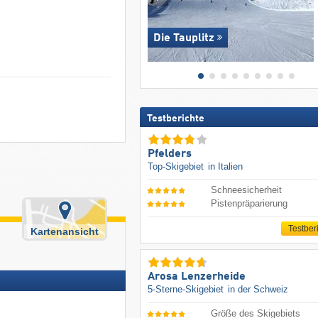
Die Tauplitz
Testberichte
Pfelders
Top-Skigebiet
in Italien
Schneesicherheit
Pistenpräparierung
Testber
Kartenansicht
Arosa Lenzerheide
5-Sterne-Skigebiet
in der Schweiz
Größe des Skigebiets