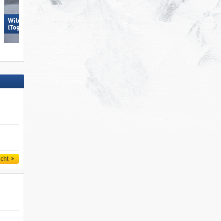
Wildhaus – Gamserrugg
Kronplatz
(Toggenburg)
icht