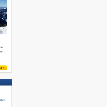
ie
er in
et
igen