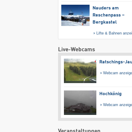
Nauders am
Reschenpass –
Bergkastel
Lifte & Bahnen anze
Live-Webcams
Ratschings-Ja
Webcam anzeig
Hochkönig
Webcam anzeig
Veranstaltungen