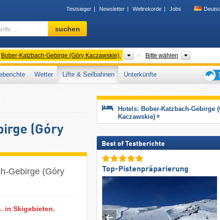
Testsieger
Newsletter
Weltrekorde
Jobs
Deuts
Skigebiet,
suchen
Region,
Begriffe
…
rgeordnete Gebirge
Gebirgszüge
Woiwodsc
Bober-Katzbach-Gebirge (Góry Kaczawskie)
Bitte wählen
berichte
Wetter
Lifte & Seilbahnen
Unterkünfte
Tipps
für
den
Hotels: Bober-Katzbach-Gebirge 
Skiur
Kaczawskie)
irge (Góry
Best of Testberichte
Top-Pistenpräparierung
h-Gebirge (Góry
. in Skigebieten.