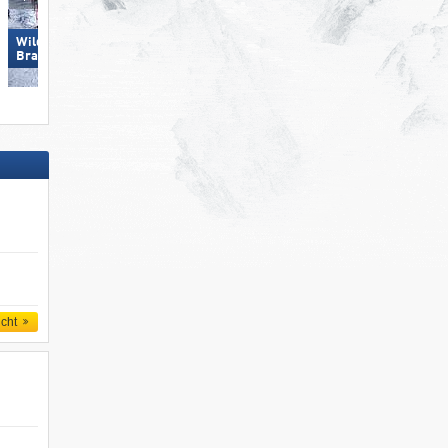
Wildkogel – Neukirchen/​
Elm im Sernftal
Bramberg
icht