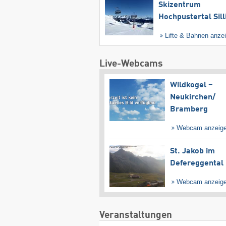
Skizentrum
Hochpustertal Sill
Lifte & Bahnen anze
Live-Webcams
Wildkogel –
Neukirchen/​
Bramberg
Webcam anzeig
St. Jakob im
Defereggental
Webcam anzeig
Veranstaltungen