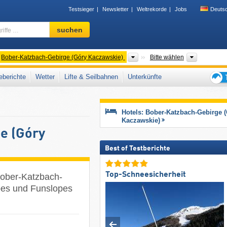
Testsieger
Newsletter
Weltrekorde
Jobs
Deuts
Skigebiet,
suchen
Region,
Begriffe
…
rgeordnete Gebirge
Gebirgszüge
Woiwodsc
Bober-Katzbach-Gebirge (Góry Kaczawskie)
Bitte wählen
berichte
Wetter
Lifte & Seilbahnen
Unterkünfte
Tipps
für
den
Hotels: Bober-Katzbach-Gebirge 
Skiur
Kaczawskie)
e (Góry
Best of Testberichte
Top-Schneesicherheit
Bober-Katzbach-
pes und Funslopes