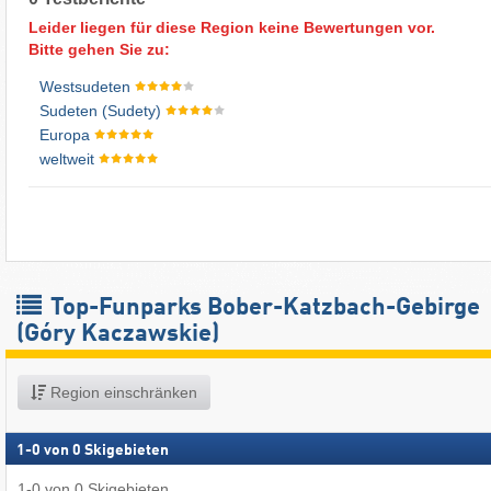
Leider liegen für diese Region keine Bewertungen vor.
Bitte gehen Sie zu:
Westsudeten
Sudeten (Sudety)
Europa
weltweit
Top-Funparks Bober-Katzbach-Gebirge
(Góry Kaczawskie)
Region einschränken
1
-
0
von
0
Skigebieten
1
-
0
von
0
Skigebieten