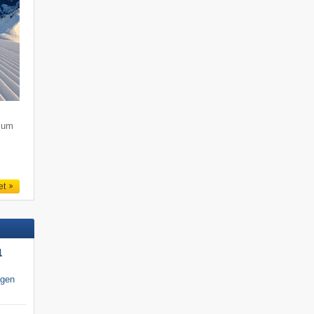
s um
et
l
igen