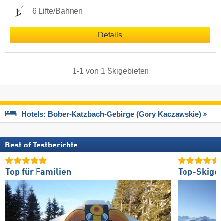
6 Lifte/Bahnen
Details
1
-
1
von
1
Skigebieten
Hotels: Bober-Katzbach-Gebirge (Góry Kaczawskie)
Best of Testberichte
Top für Familien
Top-Skige