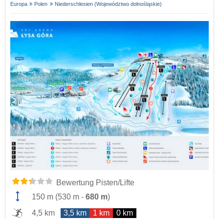
Europa
Polen
Niederschlesien (Województwo dolnośląskie)
Bewertung Pisten/Lifte
150 m
(
530 m
-
680 m
)
4,5 km
3,5 km
1 km
0 km