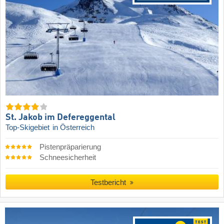
St. Jakob im Defereggental
Top-Skigebiet
in Österreich
Pistenpräparierung
Schneesicherheit
Testbericht