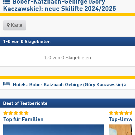
Bober-Katzbach-Gebirge (Góry
Kaczawskie): neue Skilifte 2024/2025
Karte
1
-
0
von
0
Skigebieten
1
-
0
von
0
Skigebieten
Hotels: Bober-Katzbach-Gebirge (Góry Kaczawskie)
Best of Testberichte
Top für Familien
Top-Umwel