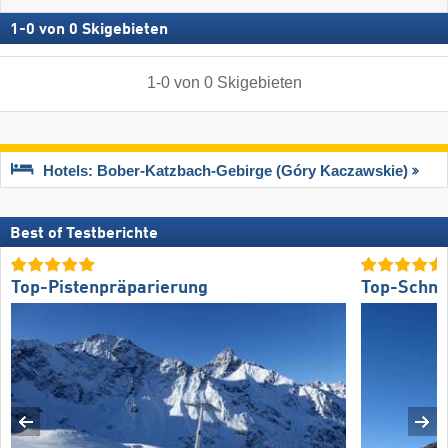
1
-
0
von
0
Skigebieten
1
-
0
von
0
Skigebieten
Hotels: Bober-Katzbach-Gebirge (Góry Kaczawskie)
Best of Testberichte
Top-Pistenpräparierung
Top-Schne