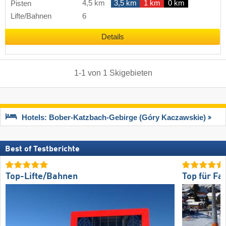
4,5 km
3,5 km
1 km
0 km
Pisten
Lifte/Bahnen
6
Details
1
-
1
von
1
Skigebieten
Hotels: Bober-Katzbach-Gebirge (Góry Kaczawskie)
Best of Testberichte
Top-Lifte/Bahnen
Top für Fa