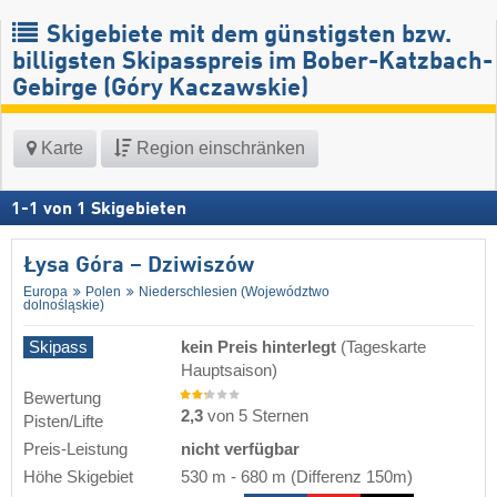
Skigebiete mit dem günstigsten bzw.
billigsten Skipasspreis im Bober-Katzbach-
Gebirge (Góry Kaczawskie)
Karte
Region einschränken
1
-
1
von
1
Skigebieten
Łysa Góra – Dziwiszów
Europa
Polen
Niederschlesien (Województwo
dolnośląskie)
Skipass
kein Preis hinterlegt
(Tageskarte
Hauptsaison)
Bewertung
2,3
von 5 Sternen
Pisten/Lifte
Preis-Leistung
nicht verfügbar
Höhe Skigebiet
530 m
-
680 m
(Differenz 150m)