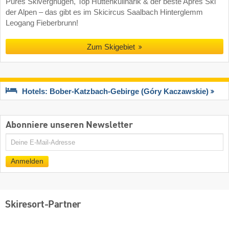
Pures Skivergnügen, Top Hüttenkulinarik & der beste Après Ski
der Alpen – das gibt es im Skicircus Saalbach Hinterglemm
Leogang Fieberbrunn!
Zum Skigebiet
Hotels: Bober-Katzbach-Gebirge (Góry Kaczawskie)
Abonniere unseren Newsletter
E-
Mail
Anmelden
Skiresort-Partner