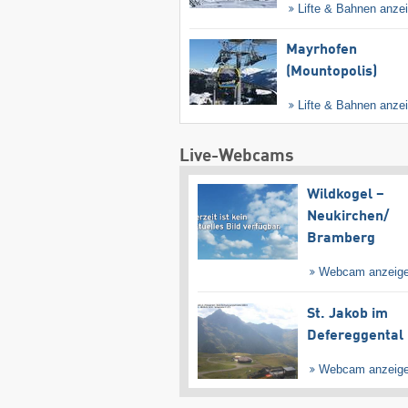
Lifte & Bahnen anze
Mayrhofen
(Mountopolis)
Lifte & Bahnen anze
Live-Webcams
Wildkogel –
Neukirchen/​
Bramberg
Webcam anzeig
St. Jakob im
Defereggental
Webcam anzeig