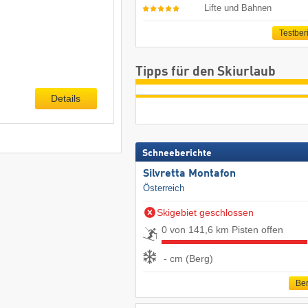
Lifte und Bahnen
Testber
Tipps für den Skiurlaub
Details
Schneeberichte
Silvretta Montafon
Österreich
Skigebiet geschlossen
0 von 141,6 km Pisten offen
- cm (Berg)
Ber