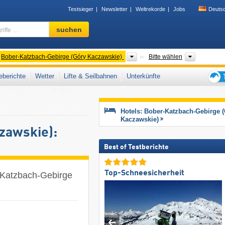
Testsieger
Newsletter
Weltrekorde
Jobs
Deuts
Skigebiet,
suchen
Region,
Begriffe
…
rgeordnete Gebirge
Gebirgszüge
Woiwodsc
Bober-Katzbach-Gebirge (Góry Kaczawskie)
Bitte wählen
berichte
Wetter
Lifte & Seilbahnen
Unterkünfte
Tipps
für
den
Hotels: Bober-Katzbach-Gebirge 
Skiur
Kaczawskie)
zawskie):
Best of Testberichte
Top-Schneesicherheit
r-Katzbach-Gebirge