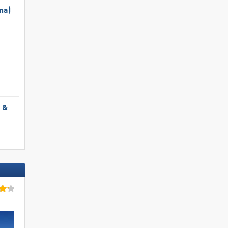
na)
l &