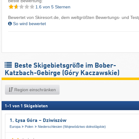
Beste Bewertung:
1.6 von 5 Sternen
Bewertet von Skiresort.de, dem weltgrößten Bewertungs- und Testp
So wird bewertet
Beste Skigebietsgröße im Bober-
Katzbach-Gebirge (Góry Kaczawskie)
Region einschränken
1
-
1
von
1
Skigebieten
1. Łysa Góra – Dziwiszów
Europa
Polen
Niederschlesien (Województwo dolnośląskie)