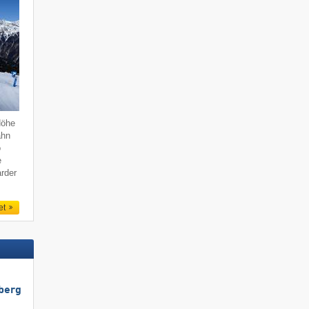
Höhe
ahn
o
e
rder
et
berg