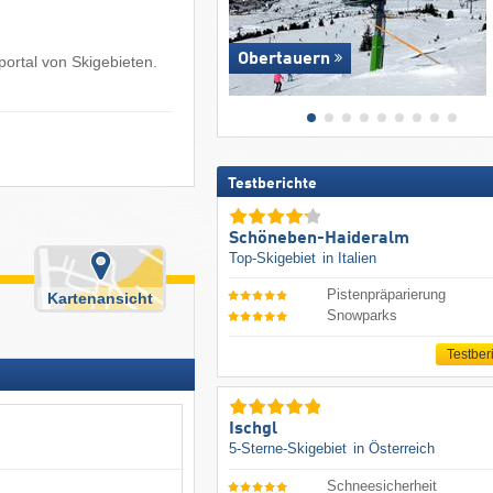
Obertauern
ortal von Skigebieten.
Testberichte
Schöneben-Haideralm
Top-Skigebiet
in Italien
Pistenpräparierung
Kartenansicht
Snowparks
Testber
Ischgl
5-Sterne-Skigebiet
in Österreich
Schneesicherheit