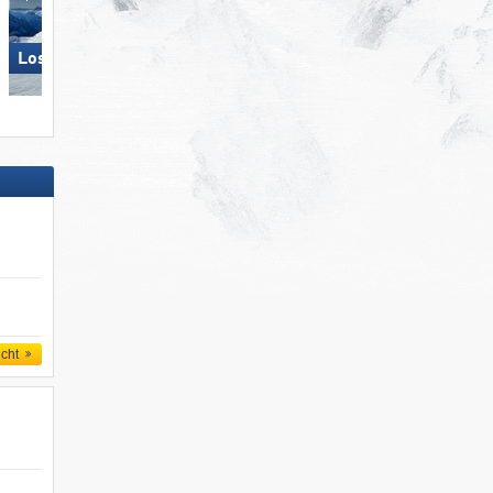
Loser – Altaussee
St. Jakob im Defereggental
icht