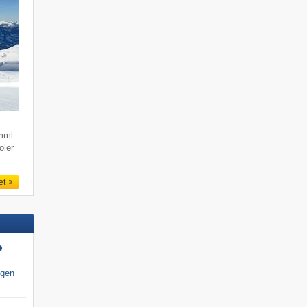
imml
oler
et
e
igen