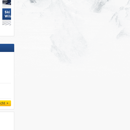
Ski Juwel Alpbachtal
San Martino di Castrozza
Wildschönau
icht