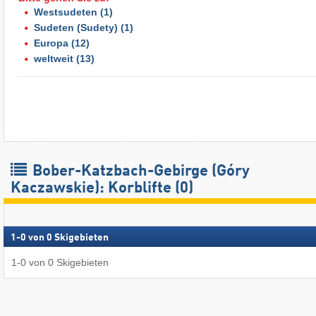
Westsudeten
(1)
Sudeten (Sudety)
(1)
Europa
(12)
weltweit
(13)
Bober-Katzbach-Gebirge (Góry
Kaczawskie): Korblifte (0)
1
-
0
von
0
Skigebieten
1
-
0
von
0
Skigebieten