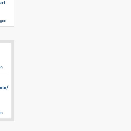
ort
igen
en
olo/​
en