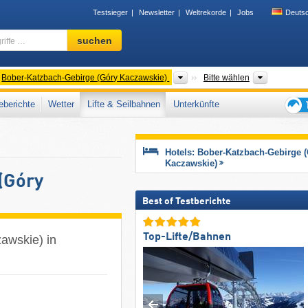
Testsieger
Newsletter
Weltrekorde
Jobs
Deuts
Skigebiet,
suchen
Region,
Begriffe
…
rgeordnete Gebirge
Gebirgszüge
Woiwodsc
Bober-Katzbach-Gebirge (Góry Kaczawskie)
Bitte wählen
berichte
Wetter
Lifte & Seilbahnen
Unterkünfte
Tipps
für
den
Hotels: Bober-Katzbach-Gebirge 
Skiur
Kaczawskie)
(Góry
Best of Testberichte
Top-Lifte/Bahnen
awskie) in