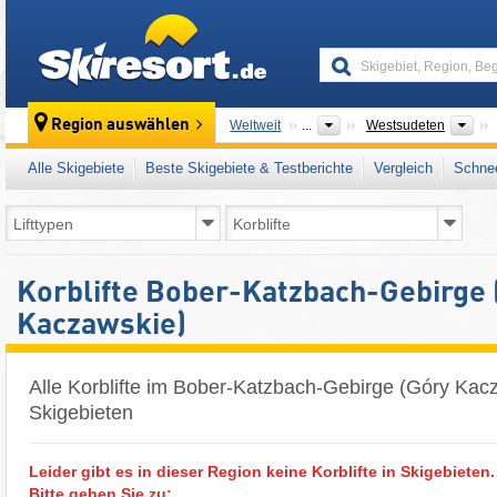
skiresort
Übe
Region auswählen
Weltweit
...
Westsudeten
Alle Skigebiete
Beste Skigebiete & Testberichte
Vergleich
Schnee
Korblifte Bober-Katzbach-Gebirge 
Kaczawskie)
Alle Korblifte im Bober-Katzbach-Gebirge (Góry Kacz
Skigebieten
Leider gibt es in dieser Region keine Korblifte in Skigebieten.
Bitte gehen Sie zu: