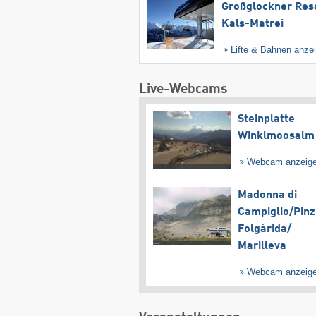
Großglockner Res
Kals-Matrei
Lifte & Bahnen anze
Live-Webcams
Steinplatte
Winklmoosalm
Webcam anzeig
Madonna di
Campiglio/​Pinz
Folgàrida/​
Marilleva
Webcam anzeig