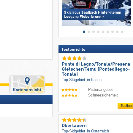
Skicircus Saalbach Hinterglemm
Leogang Fieberbrunn
Testberichte
Ponte di Legno/​Tonale/​Presena
Gletscher/​Temù (Pontedilegno-
Tonale)
Top-Skigebiet
in Italien
Kartenansicht
Pistenangebot
Schneesicherheit
Testber
Obertauern
Top-Skigebiet
in Österreich