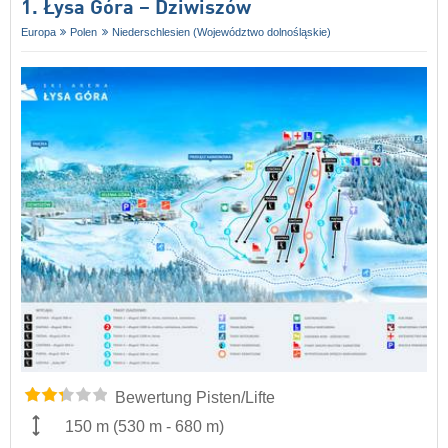
1. Łysa Góra – Dziwiszów
Europa
Polen
Niederschlesien (Województwo dolnośląskie)
Bewertung Pisten/Lifte
150 m
(
530 m
-
680 m
)