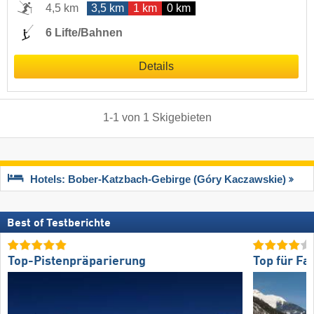
4,5 km
3,5 km
1 km
0 km
6 Lifte/Bahnen
Details
1
-
1
von
1
Skigebieten
Hotels: Bober-Katzbach-Gebirge (Góry Kaczawskie)
Best of Testberichte
Top-Pistenpräparierung
Top für Fa