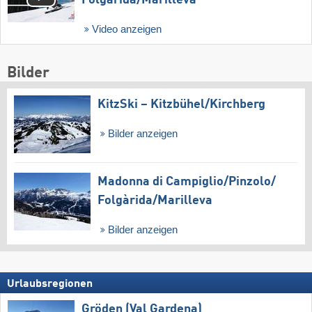
Folgàrida/​Marilleva
Video anzeigen
Bilder
KitzSki – Kitzbühel/​Kirchberg
Bilder anzeigen
Madonna di Campiglio/​Pinzolo/​
Folgàrida/​Marilleva
Bilder anzeigen
Urlaubsregionen
Gröden (Val Gardena)